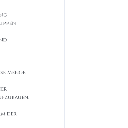
ng 
ippen 
nd 
oße Menge 
er 
ufzubauen.
rm der 