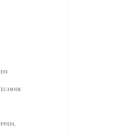
en 
Technik 
ppen, 