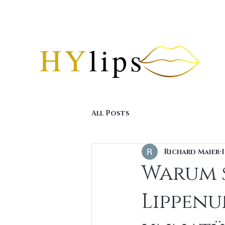
HY
lips
All Posts
Richard Maier
1
Warum 
Lippen