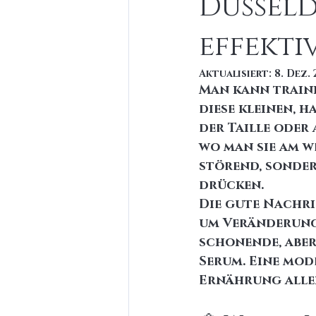
Düsseld
effekti
Aktualisiert:
8. Dez.
Man kann traini
diese kleinen, 
der Taille oder 
wo man sie am w
störend, sonder
drücken.
Die gute Nachri
um Veränderunge
schonende, abe
Serum
. Eine mo
Ernährung allei