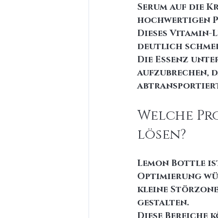
Serum auf die K
hochwertigen P
Dieses Vitamin-
deutlich schmer
Die Essenz unte
aufzubrechen, d
abtransportier
Welche Pr
lösen?
Lemon Bottle is
Optimierung wün
kleine Störzone
gestalten.
Diese Bereiche 