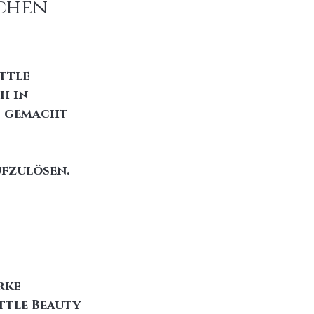
chen 
ttle 
h in 
g gemacht 
fzulösen. 
rke 
tle Beauty 