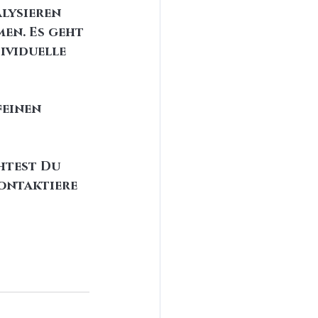
lysieren 
en. Es geht 
ividuelle 
einen 
htest Du 
ontaktiere 