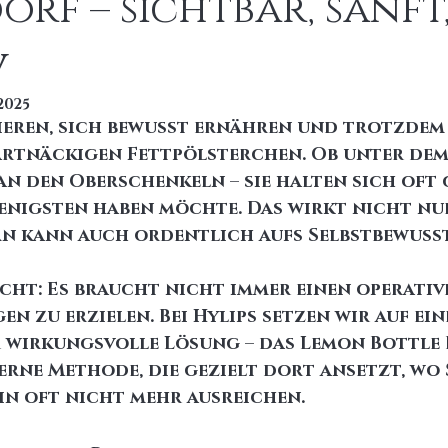
orf – sichtbar, sanft
v
 2025
eren, sich bewusst ernähren und trotzdem bl
hartnäckigen Fettpölsterchen. Ob unter dem 
an den Oberschenkeln – sie halten sich oft 
enigsten haben möchte. Das wirkt nicht nu
n kann auch ordentlich aufs Selbstbewusst
cht: Es braucht nicht immer einen operative
n zu erzielen. Bei 
Hylips
 setzen wir auf ein
r wirkungsvolle Lösung
 – das 
Lemon Bottle 
derne Methode, die gezielt dort ansetzt, wo
n oft nicht mehr ausreichen.