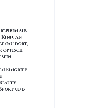
,
eiben sie: 
Kinn, an 
genau dort, 
r optisch 
sein 
n Eingriff, 
e 
Beauty 
 Sport und 