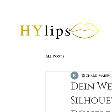
HY
lips
All Posts
Richard Maier
Dein We
Silhoue