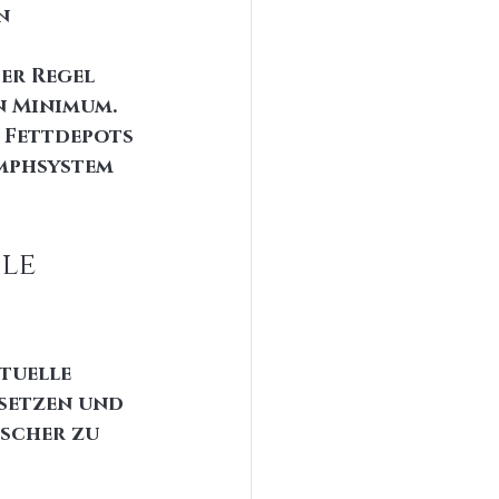
n 
er Regel 
n Minimum. 
 Fettdepots 
ymphsystem 
le 
tuelle 
setzen und 
scher zu 