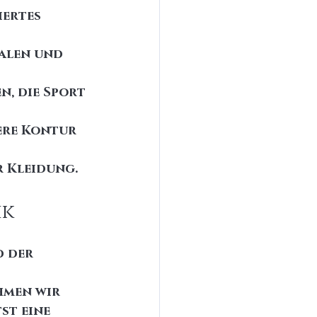
iertes 
alen und 
, die Sport 
ere Kontur 
r Kleidung.
ik
 der 
hmen wir 
st eine 