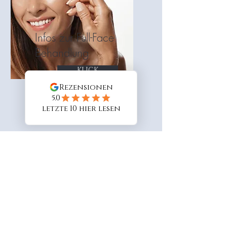
Infos zur Full-Face
Behandlung
KLICK
Infos zu Profhilo -
(5-