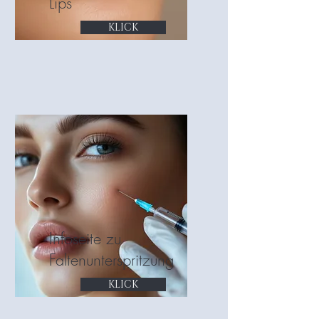
Lips
KLICK
Infoseite zu
Faltenunterspritzung
KLICK