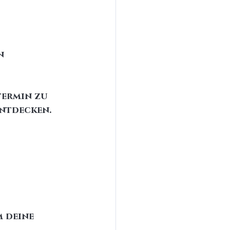
n 
ermin zu 
entdecken.
 deine 