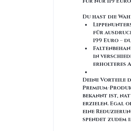
für nur 119 Euro
Du hast die Wah
Lippenunters
für ausdruck
199 Euro – d
Faltenbehand
in verschied
erholteres A
Deine Vorteile 
Premium-Produkt
bekannt ist, na
erzielen. Egal 
eine Reduzierun
spendet zudem i