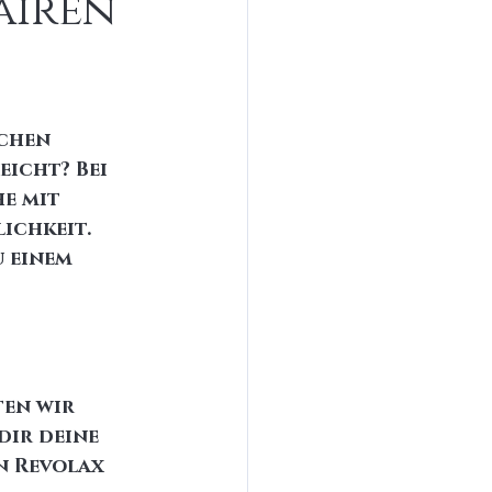
airen
chen 
icht? Bei 
e mit 
ichkeit. 
 einem 
en wir 
ir deine 
 Revolax 