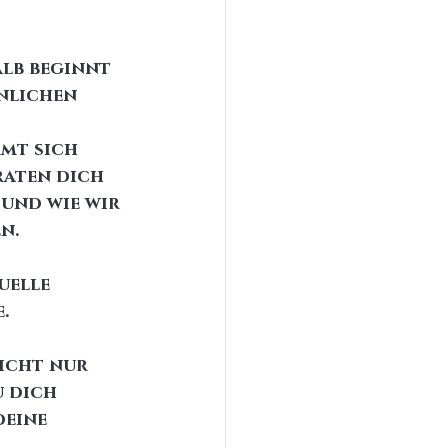
alb beginnt 
nlichen 
mt sich 
raten dich 
 und wie wir 
n.
uelle 
. 
icht nur 
 dich 
eine 