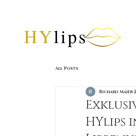
HY
lips
All Posts
Richard Maier
2
Exklusi
HYlips i