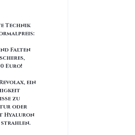
te Technik 
ormalpreis: 
und Falten 
scheres, 
60 Euro!
evolax, ein 
igkeit 
sse zu 
ntur oder 
t Hyaluron 
 strahlen.