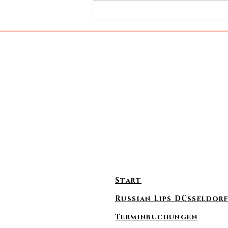
Hyaluronbehandlungen
auch für moderne
Skinbooster, die die
Hautqualität sichtbar
verbessern können. Eine
Behandlung, die dabei im
Start
Russian Lips Düsseldor
Terminbuchungen