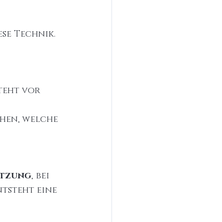
se Technik. 
teht vor 
hen, welche 
ritzung
, bei 
tsteht eine 