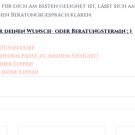
ür dich am besten geeignet ist, lässt sich am
hen Beratungsgespräch klären.
r deinen Wunsch- oder Beratungstermin : ) 
 Düsseldorf
enform passt zu meinem Gesicht?
her Lippen
chöne Lippen