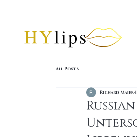
HY
lips
All Posts
Richard Maier
1
Russian 
Untersc