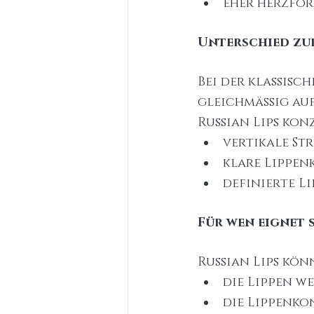
eher herzför
Unterschied zu
Bei der klassisc
gleichmäßig auf
Russian Lips kon
vertikale St
klare Lippe
definierte L
Für wen eignet 
Russian Lips kön
die Lippen w
die Lippenko