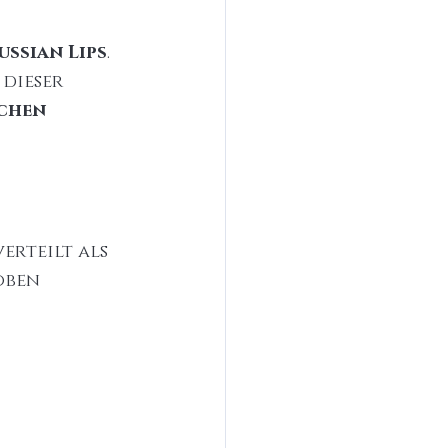
ussian Lips
. 
dieser 
chen 
erteilt als 
oben 