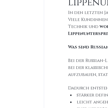
Lippenu
In den letzten J
Viele Kundinnen 
Technik und 
wor
Lippenunterspr
Was sind Russian
Bei der Russian-
bei der klassisch
aufzubauen, sta
Dadurch entsteh
stärker defi
leicht angeh