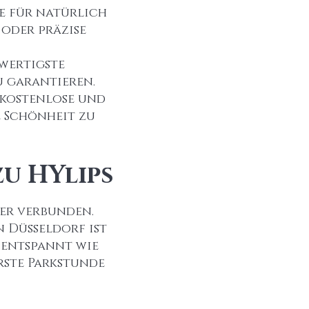
ie für natürlich
 oder präzise
wertigste
u garantieren.
e kostenlose und
e Schönheit zu
zu HYlips
er verbunden.
n Düsseldorf ist
 entspannt wie
rste Parkstunde