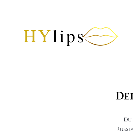
HY
lips
De
Du
Russi