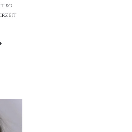
it so
erzeit
e