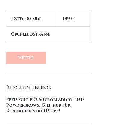
199
Euro
1 Std. 30 Min.
1
199 €
S
t
Grupellostraße
d
3
0
M
Weiter
i
n
.
Beschreibung
Preis gilt für Microblading UND
Powderbrows. Gilt nur für
Kundinnen von HYlips!