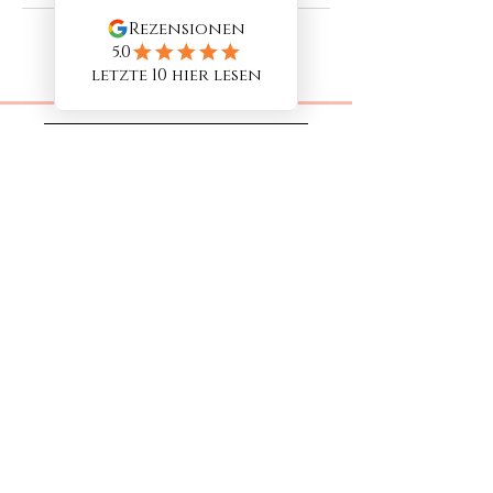
Buche dir deinen Wunschtermin
Start
Russian Lips Düsseldorf
Terminbuchungen
Hier findest du uns
Öffnungszeiten:
Mo - Sa von 10-19 Uhr
Über uns
Kontakt