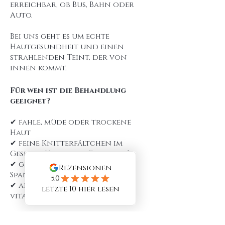
erreichbar, ob Bus, Bahn oder
Auto.
Bei uns geht es um echte
Hautgesundheit und einen
strahlenden Teint, der von
innen kommt.
Für wen ist die Behandlung
geeignet?
✔ fahle, müde oder trockene
Haut
✔ feine Knitterfältchen im
Gesicht, Hals oder Dekolleté
✔ gestresste Haut mit
Spannkraftverlust
✔ alle, die sich ein frisches,
vitales Hautbild wünschen
Bereit für (d)eine sichtbar