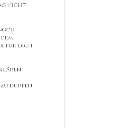
ag nicht
 noch 
 dem 
r für dich 
klären 
 zu dürfen 