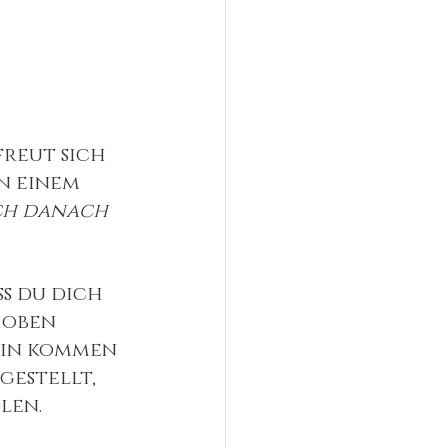
 
reut sich 
n einem 
ich danach 
ss du dich 
hoben 
min kommen 
gestellt, 
len.