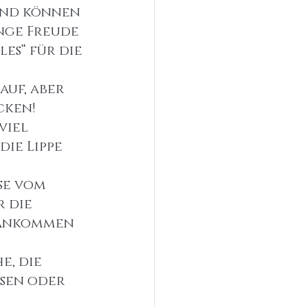
und können 
nge Freude 
es“ für die 
auf, aber 
cken!
viel 
ie Lippe 
se vom 
 die 
 ankommen 
e, die 
sen oder 