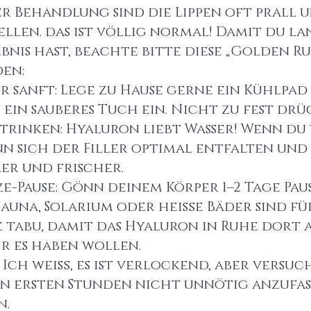
r Behandlung sind die Lippen oft prall 
llen. das ist völlig normal! Damit du la
nis hast, beachte bitte diese „Golden Rul
den:
r sanft: Lege zu Hause gerne ein Kühlpad 
n ein sauberes Tuch ein. Nicht zu fest drü
 trinken: Hyaluron liebt Wasser! Wenn du 
nn sich der Filler optimal entfalten und d
er und frischer.
ze-Pause: Gönn deinem Körper 1–2 Tage Pau
auna, Solarium oder heiße Bäder sind für
e tabu, damit das Hyaluron in Ruhe dort
r es haben wollen.
 Ich weiß, es ist verlockend, aber versuch
en ersten Stunden nicht unnötig anzufas
n.