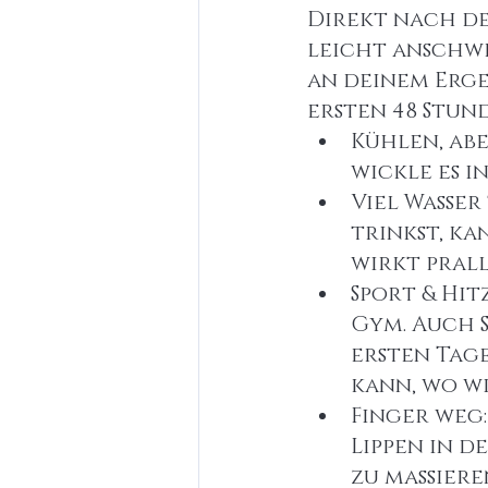
Direkt nach de
leicht anschwe
an deinem Ergeb
ersten 48 Stun
Kühlen, abe
wickle es i
Viel Wasser
trinkst, ka
wirkt prall
Sport & Hit
Gym. Auch S
ersten Tag
kann, wo wi
Finger weg:
Lippen in d
zu massiere