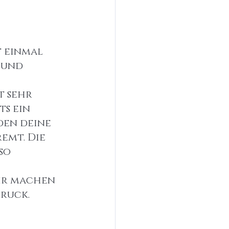
 einmal 
 und 
t sehr 
s ein 
en deine 
emt. Die 
so 
wir machen 
druck.