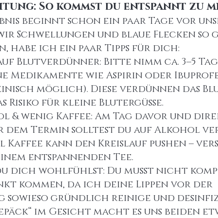
eitung: So kommst du entspannt zu m
ebnis beginnt schon ein paar Tage vor un
wir Schwellungen und blaue Flecken so g
 habe ich ein paar Tipps für dich:
uf Blutverdünner: Bitte nimm ca. 3–5 Ta
e Medikamente wie Aspirin oder Ibuprofe
zinisch möglich). Diese verdünnen das Bl
 Risiko für kleine Blutergüsse.
l & wenig Kaffee: Am Tag davor und dire
 dem Termin solltest du auf Alkohol ver
l Kaffee kann den Kreislauf pushen – vers
einem entspannenden Tee.
du dich wohlfühlst: Du musst nicht komp
kt kommen, da ich deine Lippen vor der 
sowieso gründlich reinige und desinfizi
epäck“ im Gesicht macht es uns beiden et