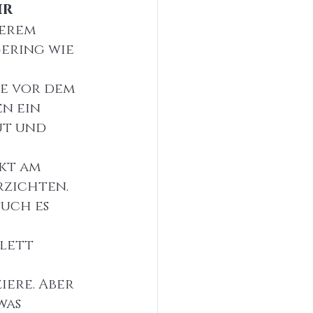
ir
serem 
ering wie 
ge vor dem 
n ein 
ut und 
kt am 
zichten. 
uch es 
lett 
ere. Aber 
was 