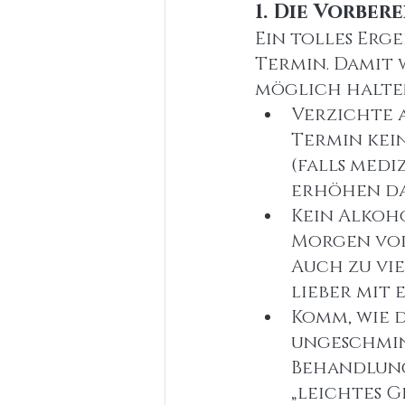
1. Die Vorber
Ein tolles Erg
Termin. Damit 
möglich halten,
Verzichte a
Termin kein
(falls medi
erhöhen das
Kein Alkoho
Morgen vor
Auch zu vie
lieber mit 
Komm, wie 
ungeschmin
Behandlung 
„leichtes G