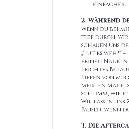
einfacher.
2. Während d
Wenn du bei mi
tief durch. Wi
schauen uns de
„Tut es weh?“ – 
feinen Nadeln 
leichtes Betäu
Lippen von mir
meisten Mädels 
schlimm, wie ic
Wir lassen uns 
Pausen, wenn du
3. Die Afterc