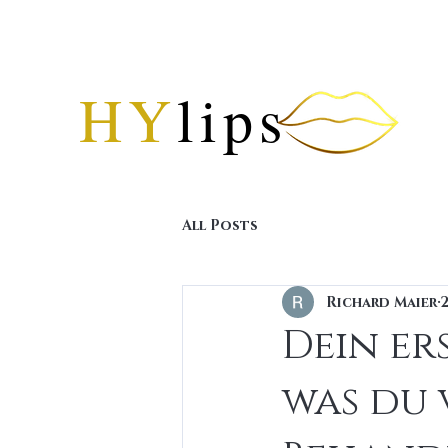
HY
lips
All Posts
Richard Maier
2
Dein ers
was du 